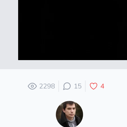
2298
15
4