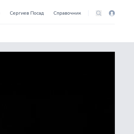
и
Сергиев Посад
Справочник
Вход
Поиск