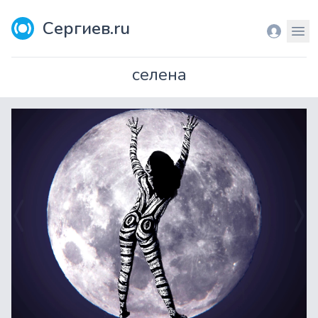
Сергиев.ru
Вход
Мен
селена