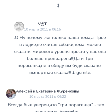
:)
V@T
10 марта 2011 в 06:15
:O Ну почему-же только наша тема,а-Трое
в лодке,не считая собаки,тема-можно
сказать-мирового уровня,просто у нас она
больше пропиарена!!!Да и Три
поросёнка,не в обиду им будь сказано-
импортная сказка!!! :bigsmile:
Алексей и Екатерина Журенковы
10 марта 2011 в 06:22
Всегда был уверен,что "три порасенка" - это
наша тема :bigsmile: