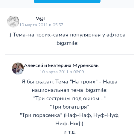
V@T
10 марта 2011 в 05:57
;) Тема-на троих-самая популярная у афтора
:bigsmile:
Алексей и Екатерина Журенковы
10 марта 2011 в 06:09
Я бы сказал: Тема "На троих" - Наша
национальная тема :bigsmile:
"Три сестрицы под окном ..."
"Три богатыря"
"Три порасенка" (Наф-Наф, Нуф-Нуф,
Ниф-Ниф)
и т.д.