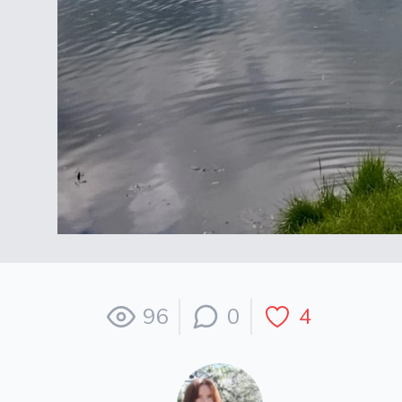
96
0
4