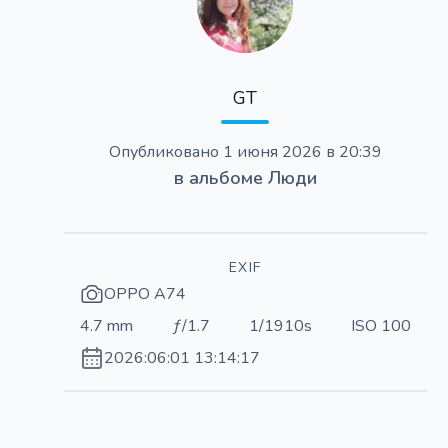
GT
Опубликовано
1 июня 2026 в 20:39
в альбоме
Люди
EXIF
OPPO A74
4.7 mm
ƒ/1.7
1/1910s
ISO 100
2026:06:01 13:14:17