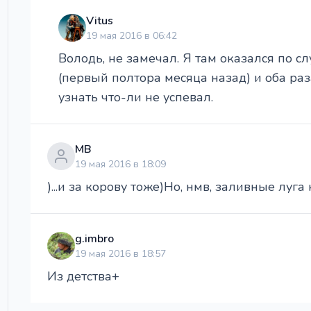
Vitus
19 мая 2016 в 06:42
Володь, не замечал. Я там оказался по сл
(первый полтора месяца назад) и оба раза
узнать что-ли не успевал.
МВ
19 мая 2016 в 18:09
)...и за корову тоже)Но, нмв, заливные луг
g.imbro
19 мая 2016 в 18:57
Из детства+