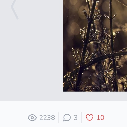
2238
3
10