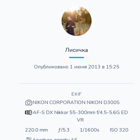
Лисичка
Опубликовано
1 июня 2013 в 15:25
EXIF
NIKON CORPORATION NIKON D300S
AF-S DX Nikkor 55-300mm f/4.5-5.6G ED
VR
220.0 mm
ƒ/5.3
1/1600s
ISO 320