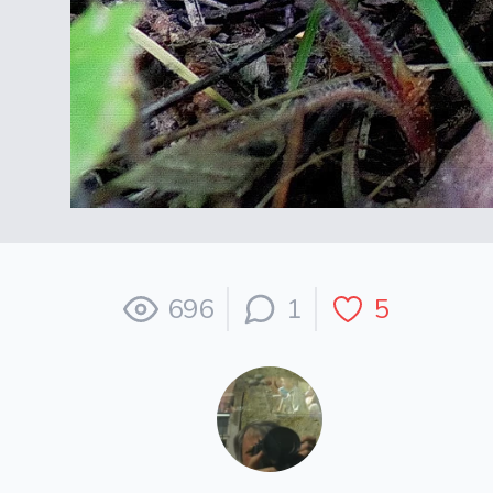
696
1
5