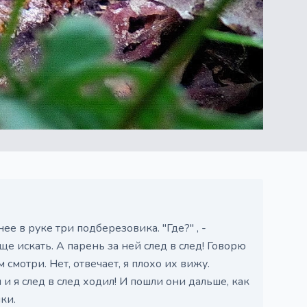
ее в руке три подберезовика. "Где?" , -
ще искать. А парень за ней след в след! Говорю
смотри. Нет, отвечает, я плохо их вижу.
и я след в след ходил! И пошли они дальше, как
ки.