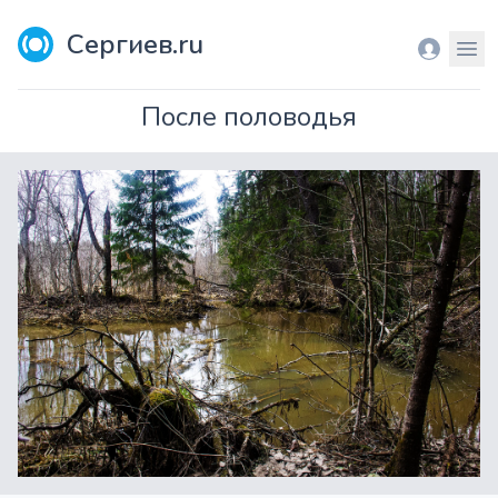
Сергиев.ru
Вход
Мен
После половодья