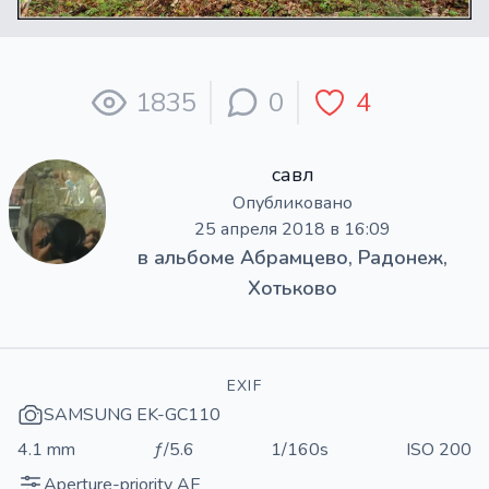
1835
0
4
савл
Опубликовано
25 апреля 2018 в 16:09
в альбоме
Абрамцево, Радонеж,
Хотьково
EXIF
SAMSUNG EK-GC110
4.1 mm
ƒ/5.6
1/160s
ISO 200
Aperture-priority AE