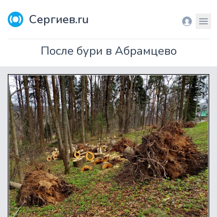
Сергиев.ru
Вход
Мен
После бури в Абрамцево