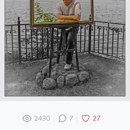
2430
7
27