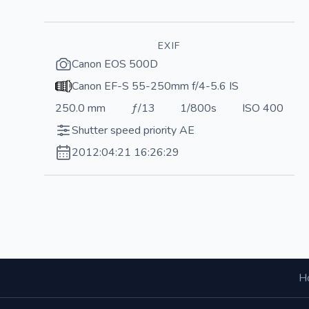
EXIF
Canon EOS 500D
Canon EF-S 55-250mm f/4-5.6 IS
250.0 mm
ƒ/13
1/800s
ISO 400
Shutter speed priority AE
2012:04:21 16:26:29
Н