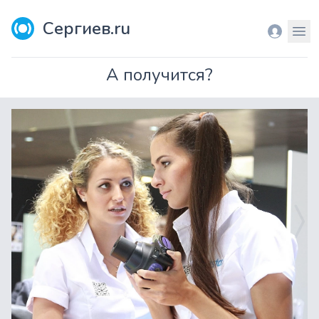
Сергиев.ru
Вход
Мен
А получится?