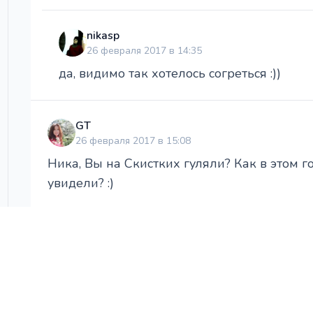
nikasp
26 февраля 2017 в 14:35
да, видимо так хотелось согреться :))
GT
26 февраля 2017 в 15:08
Ника, Вы на Скистких гуляли? Как в этом г
увидели? :)
nikasp
26 февраля 2017 в 16:03
Понравилось. Погода сегодня солнечная. 
столб с призами...У сцены интересные гу
то в чем то поучаствовать - быть вовлече