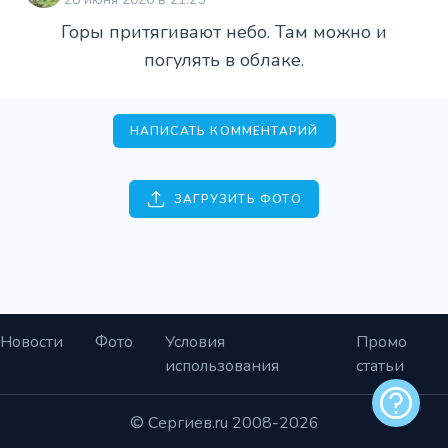
Горы притягивают небо. Там можно и
погулять в облаке.
НАПИСАТЬ КОММЕНТАРИЙ
ЗАГРУЗИТЬ ФОТО
Новости
Фото
Условия
Промо
использования
статьи
Обратная
© Сергиев.ru 2008-2026