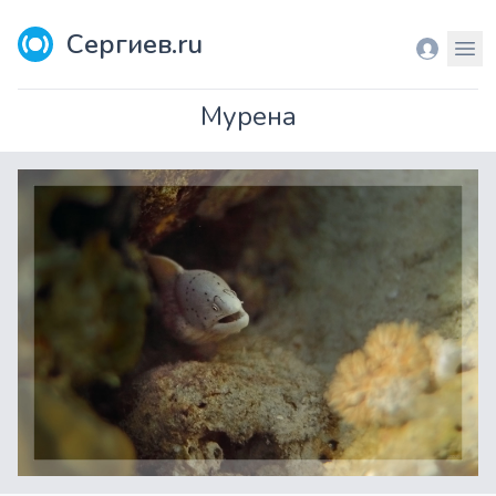
Сергиев.ru
Вход
Мен
Мурена