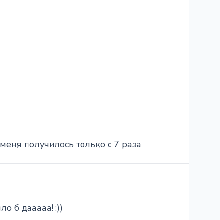
меня получилось только с 7 раза
о б дааааа! :))