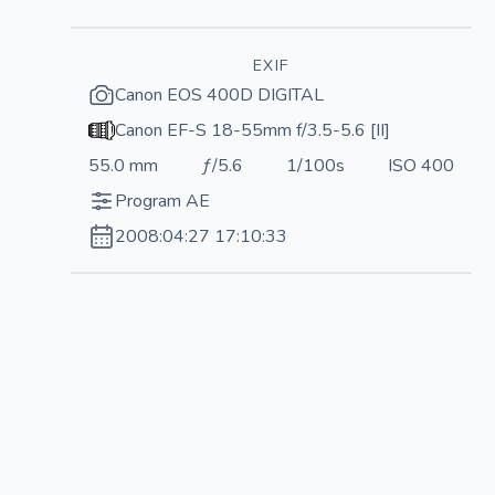
EXIF
Canon EOS 400D DIGITAL
Canon EF-S 18-55mm f/3.5-5.6 [II]
55.0 mm
ƒ/5.6
1/100s
ISO 400
Program AE
2008:04:27 17:10:33