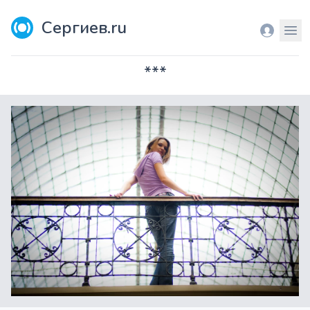
Сергиев.ru
Вход
Мен
***