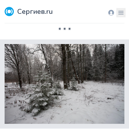
Сергиев.ru
Вход
Мен
* * *