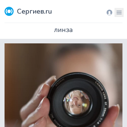
Сергиев.ru
Вход
Мен
линза