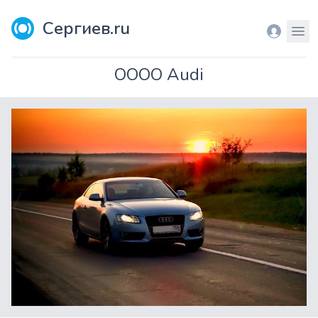
Сергиев.ru
Вход
Мен
OOOO Audi