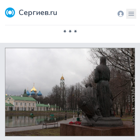
Сергиев.ru
Вход
Мен
* * *