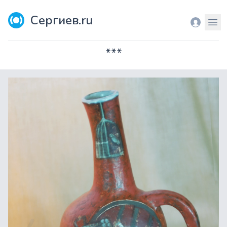
Сергиев.ru
Вход
Мен
***