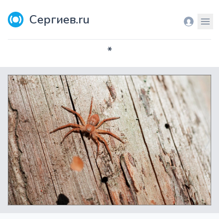
Сергиев.ru
Вход
Мен
*