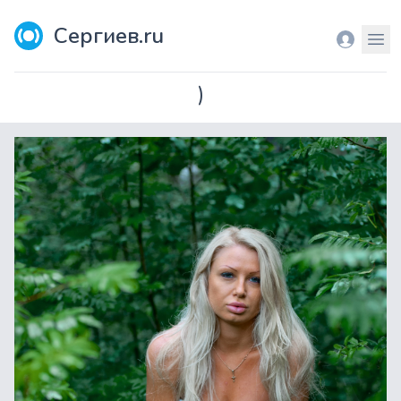
Сергиев.ru
Вход
Мен
)