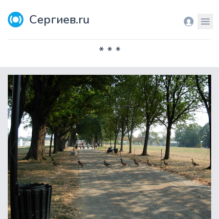
Сергиев.ru
Вход
Мен
* * *