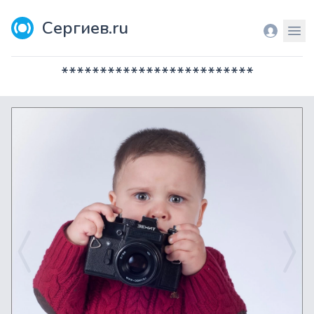
Сергиев.ru
Вход
Мен
*************************