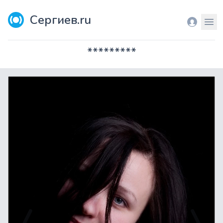
Сергиев.ru
Вход
Мен
*********