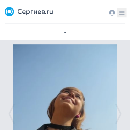
Сергиев.ru
Вход
Мен
..