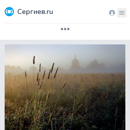
Сергиев.ru
Вход
Мен
***