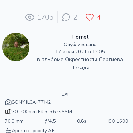
1705
2
4
Hornet
Опубликовано
17 июля 2021 в 12:05
в альбоме
Окрестности Сергиева
Посада
EXIF
SONY ILCA-77M2
70-300mm F4.5-5.6 G SSM
70.0 mm
ƒ/4.5
0.8s
ISO 1600
Aperture-priority AE