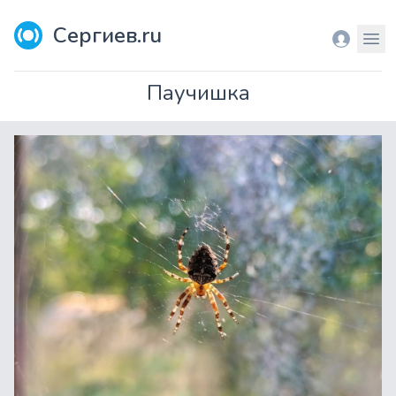
Сергиев.ru
Вход
Мен
Паучишка