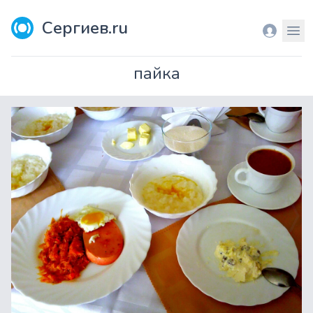
Сергиев.ru
Вход
Мен
пайка