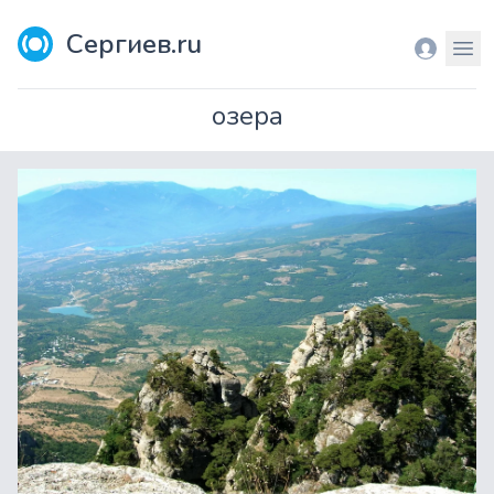
Сергиев.ru
Вход
Мен
озера