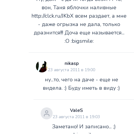
вон, Таня яблочки наливные
http://clck.ru/JKbX всем раздает, а мне
- даже огрызка не дала, только
дразнится!!! Доча еще называется...
:O :bigsmile:
nikasp
23 августа 2011 в 19:00
ну...то, чего на даче - еще не
видела. :) Буду иметь в виду :)
ValeS
23 августа 2011 в 19:03
Заметано! И записано... ;)