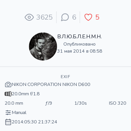
3625
6
5
В.Л.Ю.Б.Л.Е.Н.М.Н.
Опубликовано
31 мая 2014 в 08:58
EXIF
NIKON CORPORATION NIKON D600
20.0mm f/1.8
20.0 mm
ƒ/9
1/30s
ISO 320
Manual
2014:05:30 21:37:24