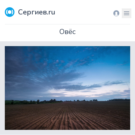
Сергиев.ru
Вход
Мен
Овёс