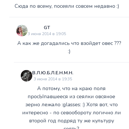
Сюда по всему, посеяли совсем недавно :)
GT
3 июня 2014 в 19:05
А как же догадались что взойдет овес ???
:)
В.Л.Ю.Б.Л.Е.Н.М.Н.
3 июня 2014 в 19:35
А потому, что на краю поля
просЫпавшееся из сеялки овсяное
зерно лежало :glasses: :) Хотя вот, что
интересно - по севообороту логично ли
второй год подряд ту же культуру
сеять?