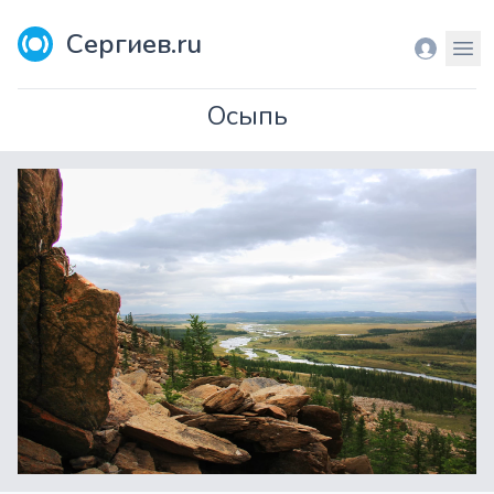
Сергиев.ru
Вход
Мен
Осыпь