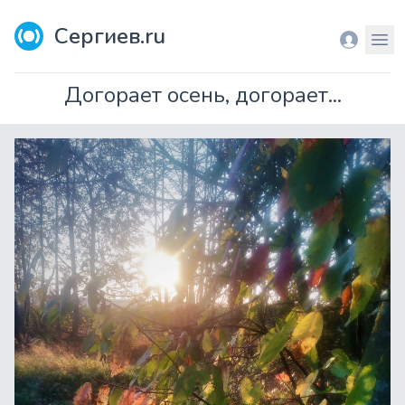
Сергиев.ru
Вход
Мен
Догорает осень, догорает...