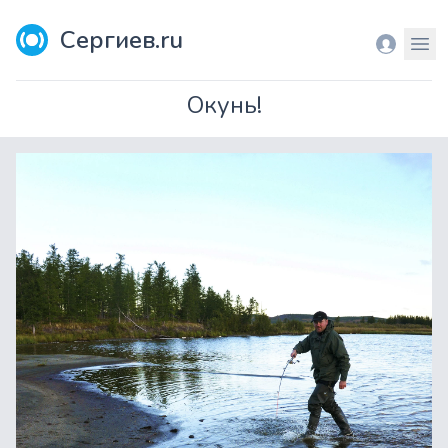
Сергиев.ru
Вход
Мен
Окунь!