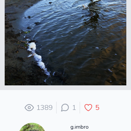
1389
1
5
g.imbro