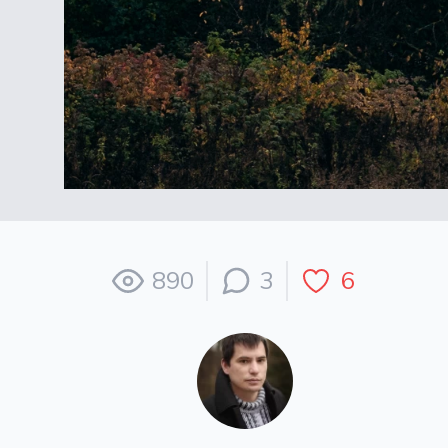
890
3
6