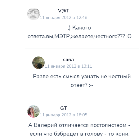
V@T
11 января 2012 в 12:48
;) Какого
ответа.вы,МЭТР,желаете,честного??? :O
савл
11 января 2012 в 13:11
Разве есть смысл узнать не честный
ответ? :~
GT
11 января 2012 в 18:05
А Валерий отличается постоянством -
если что бзбредет в голову - то кони,