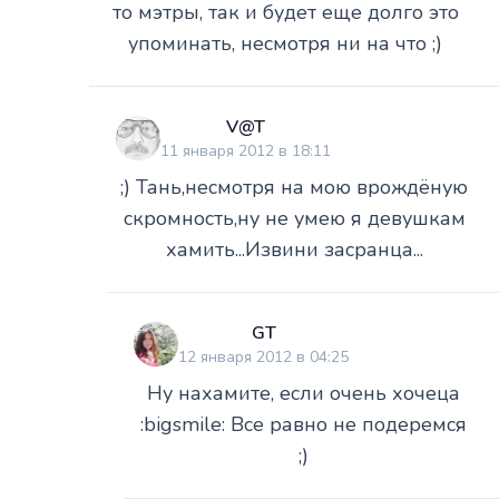
то мэтры, так и будет еще долго это
упоминать, несмотря ни на что ;)
V@T
11 января 2012 в 18:11
;) Тань,несмотря на мою врождёную
скромность,ну не умею я девушкам
хамить...Извини засранца...
GT
12 января 2012 в 04:25
Ну нахамите, если очень хочеца
:bigsmile: Все равно не подеремся
;)