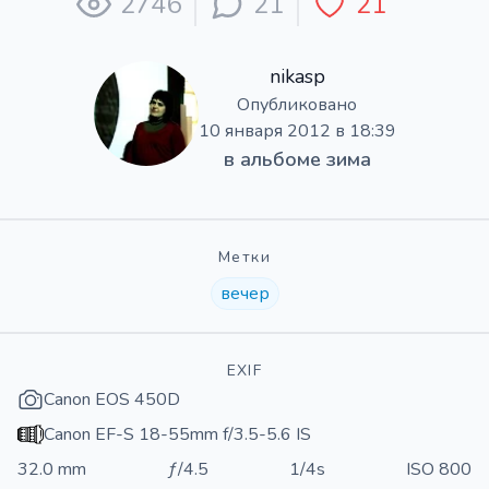
2746
21
21
nikasp
Опубликовано
10 января 2012 в 18:39
в альбоме
зима
Метки
вечер
EXIF
Canon EOS 450D
Canon EF-S 18-55mm f/3.5-5.6 IS
32.0 mm
ƒ/4.5
1/4s
ISO 800