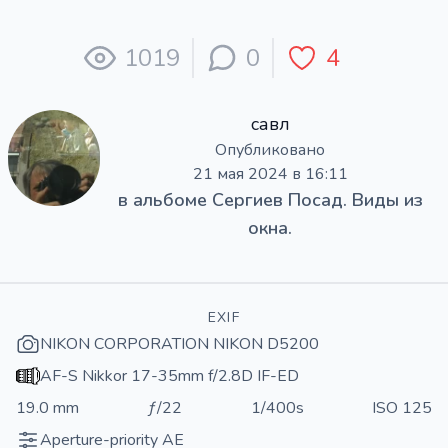
1019
0
4
савл
Опубликовано
21 мая 2024 в 16:11
в альбоме
Сергиев Посад. Виды из
окна.
EXIF
NIKON CORPORATION NIKON D5200
AF-S Nikkor 17-35mm f/2.8D IF-ED
19.0 mm
ƒ/22
1/400s
ISO 125
Aperture-priority AE