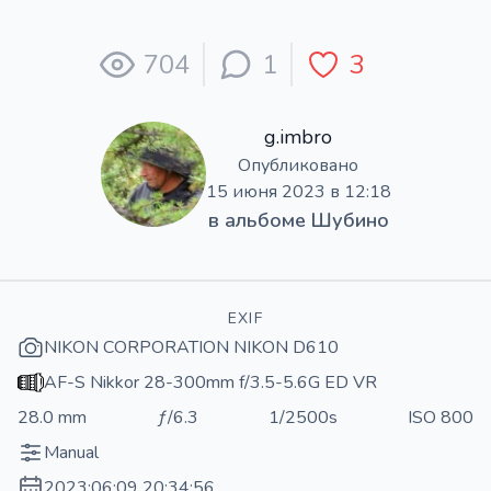
704
1
3
g.imbro
Опубликовано
15 июня 2023 в 12:18
в альбоме
Шубино
EXIF
NIKON CORPORATION NIKON D610
AF-S Nikkor 28-300mm f/3.5-5.6G ED VR
28.0 mm
ƒ/6.3
1/2500s
ISO 800
Manual
2023:06:09 20:34:56