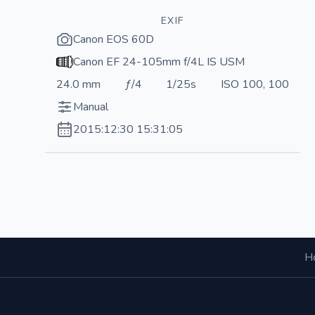
EXIF
Canon EOS 60D
Canon EF 24-105mm f/4L IS USM
24.0 mm
ƒ/4
1/25s
ISO 100, 100
Manual
2015:12:30 15:31:05
Н