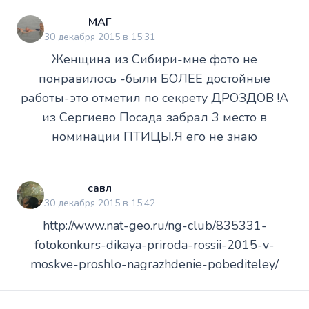
МАГ
30 декабря 2015 в 15:31
Женщина из Сибири-мне фото не
понравилось -были БОЛЕЕ достойные
работы-это отметил по секрету ДРОЗДОВ !А
из Сергиево Посада забрал 3 место в
номинации ПТИЦЫ.Я его не знаю
савл
30 декабря 2015 в 15:42
http://www.nat-geo.ru/ng-club/835331-
fotokonkurs-dikaya-priroda-rossii-2015-v-
moskve-proshlo-nagrazhdenie-pobediteley/