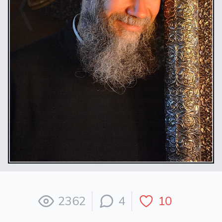
2362
4
10