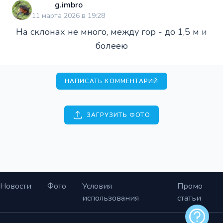
g.imbro
11 марта 2026 в 19:28
На склонах не много, между гор - до 1,5 м и
болеею
НАПИСАТЬ КОММЕНТАРИЙ
ЗАГРУЗИТЬ ФОТО
Новости
Фото
Условия
Промо
использования
статьи
Обратная