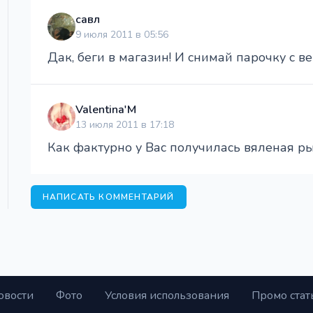
савл
9 июля 2011 в 05:56
Дак, беги в магазин! И снимай парочку с ве
Valentina'M
13 июля 2011 в 17:18
Как фактурно у Вас получилась вяленая рыб
НАПИСАТЬ КОММЕНТАРИЙ
овости
Фото
Условия использования
Промо стат