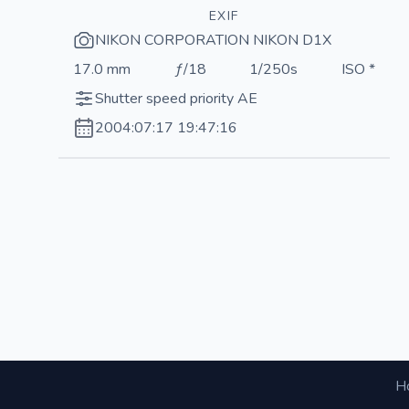
EXIF
NIKON CORPORATION NIKON D1X
17.0 mm
ƒ/18
1/250s
ISO *
Shutter speed priority AE
2004:07:17 19:47:16
Н