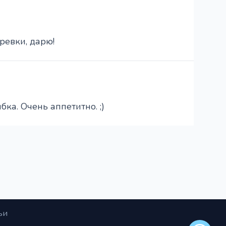
ревки, дарю!
ка. Очень аппетитно. ;)
ьи