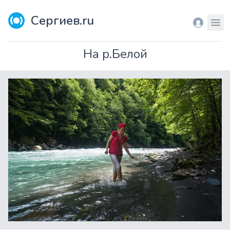
Сергиев.ru
Вход
Мен
На р.Белой