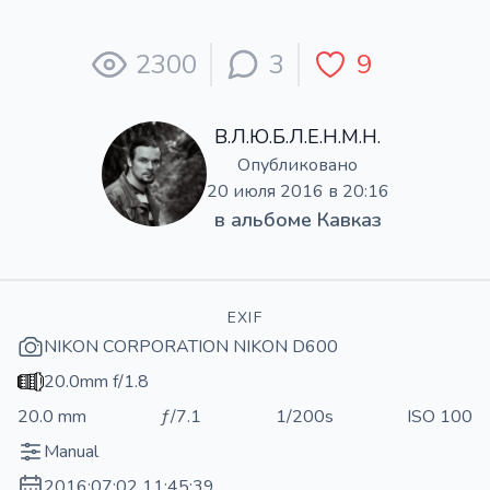
2300
3
9
В.Л.Ю.Б.Л.Е.Н.М.Н.
Опубликовано
20 июля 2016 в 20:16
в альбоме
Кавказ
EXIF
NIKON CORPORATION NIKON D600
20.0mm f/1.8
20.0 mm
ƒ/7.1
1/200s
ISO 100
Manual
2016:07:02 11:45:39