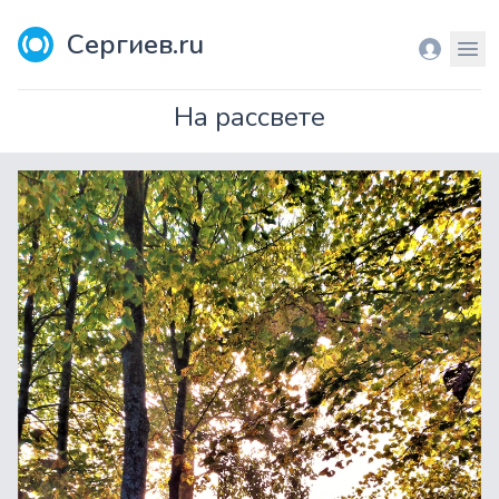
Сергиев.ru
Вход
Мен
На рассвете