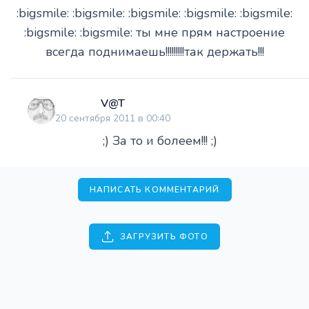
:bigsmile: :bigsmile: :bigsmile: :bigsmile: :bigsmile:
:bigsmile: :bigsmile: ты мне прям настроение
всегда поднимаешь!!!!!!!!!так держать!!!
V@T
20 сентября 2011 в 00:40
;) За то и болеем!!! ;)
НАПИСАТЬ КОММЕНТАРИЙ
ЗАГРУЗИТЬ ФОТО