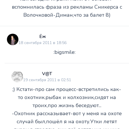
вспомнилась фраза из рекламы Сникерса с
Волочковой-Диман,что за балет 8)
Ёж
18 сентября 2011 в 18:56
:bigsmile:
V@T
19 сентября 2011 в 02:51
;) Кстати-про сам процесс-встретились как-
то охотник.рыбак и колхозник,сидят на
троих,про жизнь беседуют...
-Охотник рассказывает-вот у меня на охоте
случай был,пошёл я на охоту.Утки летят