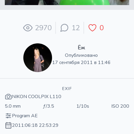
2970
12
0
Ёж
Опубликовано
17 сентября 2011 в 11:46
EXIF
NIKON COOLPIX L110
5.0 mm
ƒ/3.5
1/10s
ISO 200
Program AE
2011:06:18 22:53:29