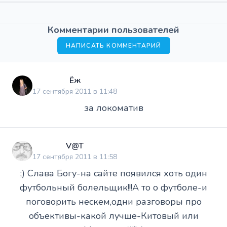
Комментарии пользователей
НАПИСАТЬ КОММЕНТАРИЙ
Ёж
17 сентября 2011 в 11:48
за локоматив
V@T
17 сентября 2011 в 11:58
;) Слава Богу-на сайте появился хоть один
футбольный болельщик!!!А то о футболе-и
поговорить нескем,одни разговоры про
объективы-какой лучше-Китовый или