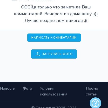
ОООй,я только что заметила Ваш
комментарий. Вечером из дома кину :)))
Лучше поздно ,чем никогда :((
НАПИСАТЬ КОММЕНТАРИЙ
ЗАГРУЗИТЬ ФОТО
Новости
Фото
Условия
Промо
использования
статьи
Обратная